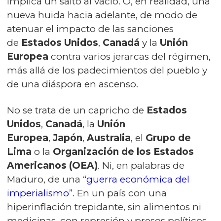
implica un salto al vacío. O, en realidad, una
nueva huida hacia adelante, de modo de
atenuar el impacto de las sanciones
de
Estados Unidos
,
Canadá
y la
Unión
Europea
contra varios jerarcas del régimen,
más allá de los padecimientos del pueblo y
de una diáspora en ascenso.
No se trata de un capricho de
Estados
Unidos
,
Canadá
, la
Unión
Europea
,
Japón
,
Australia
, el
Grupo de
Lima
o la
Organización de los Estados
Americanos (OEA)
. Ni, en palabras de
Maduro, de una “
guerra económica del
imperialismo
”. En un país con una
hiperinflación trepidante, sin alimentos ni
medicinas, con represión y presos políticos,