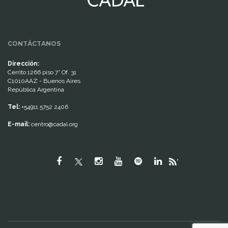
CONTÁCTANOS
Dirección:
Cerrito 1266 piso 7° Of. 31
C1010AAZ - Buenos Aires
República Argentina
Tel:
+54911 5752 2406
E-mail:
centro@cadal.org
"