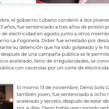
bre, el gobierno cubano condenó a dos jóvenes a
 años, fue sentenciado a tres años de prisión po
de electricidad en agosto junto a otros miemb
arrio La Fogonera. Didier fue arrestado por des
ante su detención que ha sido golpeado y le h
lo después de una campaña pública se le permit
io acelerado, lleno de irregularidades, se conoc
 pública con cacerolas por un corte de electric
El mismo 13 de noviembre, Denis Solís 
también joven, fue sentenciado a ocho m
acelerado y secreto, después de estar 
por 4 días. Denis había reaccionado ver