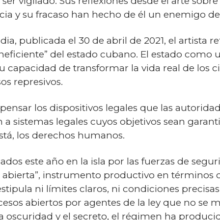
er vigilado. Sus reflexiones desde el arte sobre
encia y su fracaso han hecho de él un enemigo de
, publicada el 30 de abril de 2021, el artista r
neficiente” del estado cubano. El estado com
su capacidad de transformar la vida real de los
os represivos.
ensar los dispositivos legales que las autoridad
ón a sistemas legales cuyos objetivos sean garanti
o está, los derechos humanos.
dos este año en la isla por las fuerzas de seguri
 abierta”, instrumento productivo en términos co
stipula ni límites claros, ni condiciones precisas
ocesos abiertos por agentes de la ley que no s
la oscuridad y el secreto, el régimen ha produc