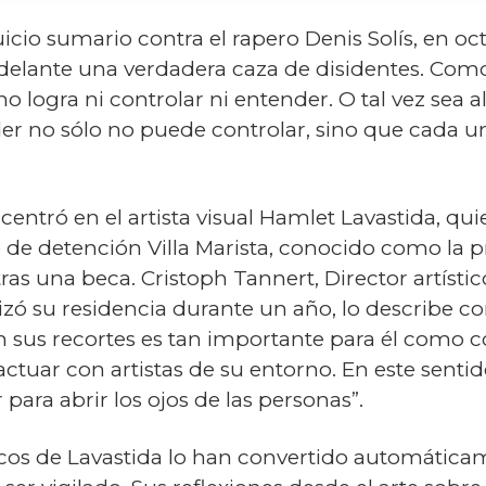
uicio sumario contra el rapero Denis Solís, en oc
elante una verdadera caza de disidentes. Como
o logra ni controlar ni entender. O tal vez sea a
nder no sólo no puede controlar, sino que cada 
centró en el artista visual Hamlet Lavastida, qui
de detención Villa Marista, conocido como la pri
 tras una beca. Cristoph Tannert, Director artísti
ó su residencia durante un año, lo describe como 
n sus recortes es tan importante para él como c
ractuar con artistas de su entorno. En este sent
 para abrir los ojos de las personas”.
cos de Lavastida lo han convertido automática