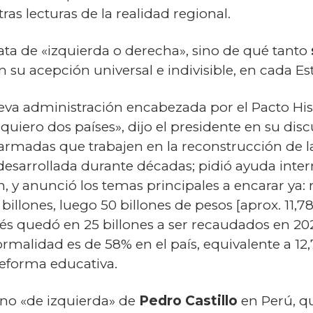
as lecturas de la realidad regional.
ata de «izquierda o derecha», sino de qué tanto
n su acepción universal e indivisible, en cada E
ueva administración encabezada por el Pacto Hi
quiero dos países», dijo el presidente en su dis
armadas que trabajen en la reconstrucción de l
s desarrollada durante décadas; pidió ayuda inte
n, y anunció los temas principales a encarar ya:
billones, luego 50 billones de pesos [aprox. 11,7
s quedó en 25 billones a ser recaudados en 202
ormalidad es de 58% en el país, equivalente a 12,
reforma educativa.
no «de izquierda» de
Pedro Castillo
en Perú, qu