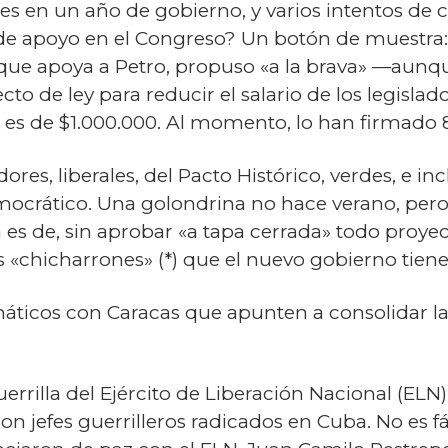
tes en un año de gobierno, y varios intentos de
de apoyo en el Congreso? Un botón de muestra:
que apoya a Petro, propuso «a la brava» —aunq
 de ley para reducir el salario de los legislado
es de $1.000.000. Al momento, lo han firmado 
dores, liberales, del Pacto Histórico, verdes, e i
mocrático. Una golondrina no hace verano, pero 
 es de, sin aprobar «a tapa cerrada» todo proyec
os «chicharrones» (*) que el nuevo gobierno tiene
cos con Caracas que apunten a consolidar la
illa del Ejército de Liberación Nacional (ELN),
n jefes guerrilleros radicados en Cuba. No es fá