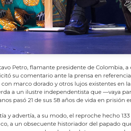
stavo Petro, flamante presidente de Colombia, a 
icitó su comentario ante la prensa en referenci
os con marco dorado y otros lujos existentes en l
da a un ilustre independentista que —vaya par
os pasó 21 de sus 58 años de vida en prisión en
ía y advertía, a su modo, el reproche hecho 133
tólico, a un obsecuente historiador del papado q