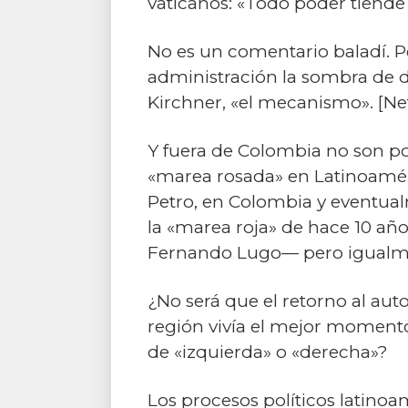
vaticanos: «Todo poder tiend
No es un comentario baladí. P
administración la sombra de 
Kirchner, «el mecanismo». [Ne
Y fuera de Colombia no son poc
«marea rosada» en Latinoaméri
Petro, en Colombia y eventualm
la «marea roja» de hace 10 añ
Fernando Lugo— pero igualmen
¿No será que el retorno al au
región vivía el mejor momento
de «izquierda» o «derecha»?
Los procesos políticos latinoa