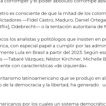
e a corromper y el poder absoluto corrompe ab
etro es consciente de que la mitad de los colom
dictadores —Fidel Castro, Maduro, Daniel Orte
tflix], Odebrecht— o la tentación autoritaria d
os los analistas y politólogos que insisten en 
ca, con especial papel a cumplir por las admini
ente Lula en Brasil a partir del 2023. Según esa
os —Tabaré Vázquez, Néstor Kirchner, Michelle B
te con características «de izquierda».
toritarismo latinoamericano que se produjo en a
 de la democracia y la libertad, ha generado un
mericanos por los cuales un sistema democrático