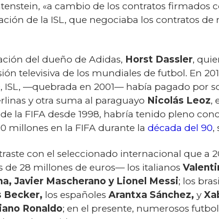
htenstein, «a cambio de los contratos firmados 
ión de la ISL, que negociaba los contratos de
ación del dueño de Adidas,
Horst Dassler
, qui
ón televisiva de los mundiales de futbol. En 2014
0, ISL, —quebrada en 2001— había pagado por s
erlinas y otra suma al paraguayo
Nicolás Leoz
,
 de la FIFA desde 1998, habría tenido pleno co
0 millones en la FIFA durante la
década del 90
,
traste con el seleccionado internacional que a 
s de 28 millones de euros— los italianos
Valenti
a, Javier Mascherano y Lionel Messi
; los bra
s Becker,
los españoles
Arantxa Sánchez,
y
Xab
iano Ronaldo
;
en el presente, numerosos futbol