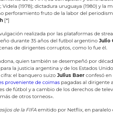
; Videla (1978); dictadura uruguaya (1980) y la 
o perforamiento fruto de la labor del periodismo 
ch
[*]
vulgación realizada por las plataformas de st
dueño durante 35 años del futbol argentino
Julio
cenas de dirigentes corruptos, como lo fue él.
ndona, quien también se desempeñó por década
para la justicia argentina y de los Estados Unido
cifra: el banquero suizo
Julius Baer
confesó en 
es proveniente de coimas
pagadas al dirigente a
es de fútbol y a cambio de los derechos de tele
emás de otros torneos».
esijos de la FIFA
emitido por Netflix, en paralel