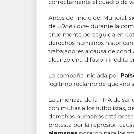
correctamente el cuadro de va
Antes del inicio del Mundial, 
de «
One Love
» durante la com
cruelmente perseguida en Cata
derechos humanos históricame
trabajadores a causa de condic
alcanzó una difusión inédita en 
La campaña iniciada por
País
legítimo reclamo de que «no s
La amenaza de la FIFA de sanc
con multas a los futbolistas, d
derechos humanos está presen
protesta por la represión caus
alemanes
posaron para los fot