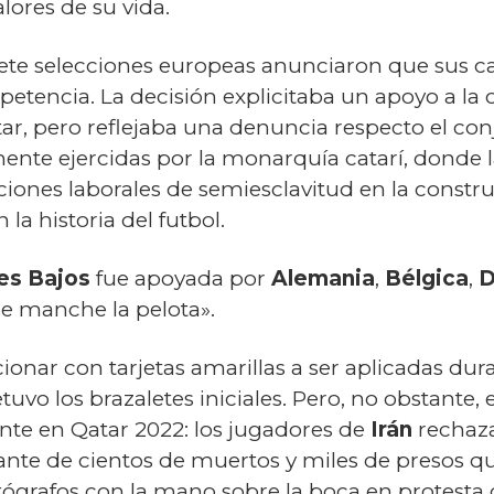
lores de su vida.
siete selecciones europeas anunciaron que sus ca
petencia. La decisión explicitaba un apoyo a 
r, pero reflejaba una denuncia respecto el conj
nte ejercidas por la monarquía catarí, donde 
iones laborales de semiesclavitud en la constru
la historia del futbol.
es Bajos
fue apoyada por
Alemania
,
Bélgica
,
D
e manche la pelota».
ionar con tarjetas amarillas a ser aplicadas du
etuvo los brazaletes iniciales. Pero, no obstante,
te en Qatar 2022: los jugadores de
Irán
rechaz
ante de cientos de muertos y miles de presos que
ógrafos con la mano sobre la boca en protesta c