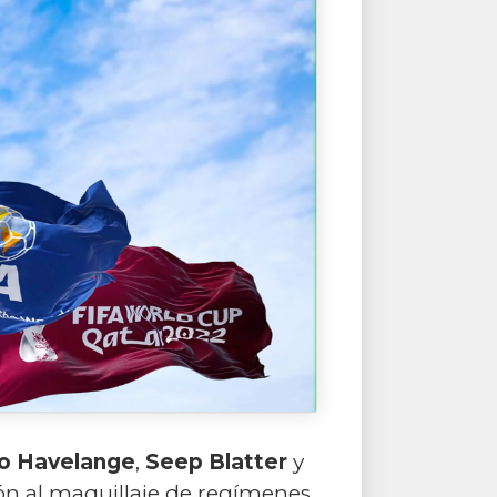
o Havelange
,
Seep
Blatter
y
ión al maquillaje de regímenes