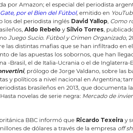
uida por Amazon; el especial del periodista arge
A Gate, por el Bien del Fútbol
,
emitido en
YouTub
 los del periodista inglés
David Yallop
,
Como ro
asileños,
Aldo Rebelo
y
Silvio Torres
, publicad
mo
Juego Sucio. Fútbol y Crimen Organizado
, 
e las distintas mafias que se han infiltrado en e
o de las apuestas los sobornos, que han llega
-Brasil, el de Italia-Ucrania o el de Inglaterra-
nvertini
,
prólogo de Jorge Valdano,
sobre las b
tas y políticos a nivel nacional en Argentina
;
tam
riodistas brasileños en 2013, que documenta la 
Hasta novelas de serie negra:
Mercado de invie
n británica BBC informó que
Ricardo Texeira
y s
millones de dólares a través de la empresa
off s