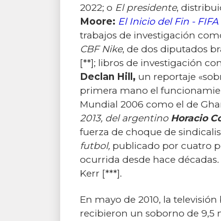
2022; o
El presidente
, distrib
Moore:
El Inicio del Fin - FIF
trabajos de investigación como
CBF Nike
, de dos diputados br
[**]
; libros de investigación
co
Declan Hill,
un reportaje «sobr
primera mano el funcionamient
Mundial 2006 como el de Ghana 
2013, del argentino
Horacio Co
fuerza de choque de sindicalis
futbol,
publicado por cuatro pe
ocurrida desde hace décadas. 
Kerr
[***]
.
En mayo de 2010, la televisió
recibieron un soborno de 9,5 