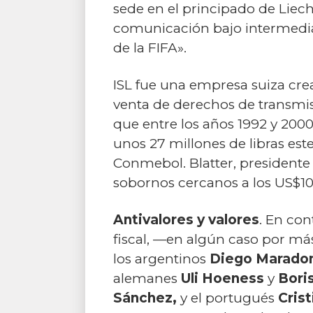
sede en el principado de Liec
comunicación bajo intermediac
de la FIFA».
ISL fue una empresa suiza cre
venta de derechos de transmisi
que entre los años 1992 y 200
unos 27 millones de libras est
Conmebol. Blatter, presidente
sobornos cercanos a los US$10
Antivalores y valores
. En con
fiscal, —en algún caso por má
los argentinos
Diego Maradon
alemanes
Uli Hoeness
y
Bori
Sánchez,
y el portugués
Crist