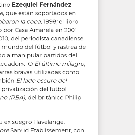
ntino
Ezequiel Fernández
e
, que están soportados en
baron la copa,
1998
;
el libro
o por Casa Amarela en 2001
2010, del periodista canadiense
l mundo del fútbol y rastrea de
do a manipular partidos del
Ecuador».
O
El último milagro,
arras bravas utilizadas como
bién
El lado oscuro del
privatización del futbol
rno (RBA)
, del británico Philip
u ex suegro Havelange,
hore
Sanud Etablissement, con