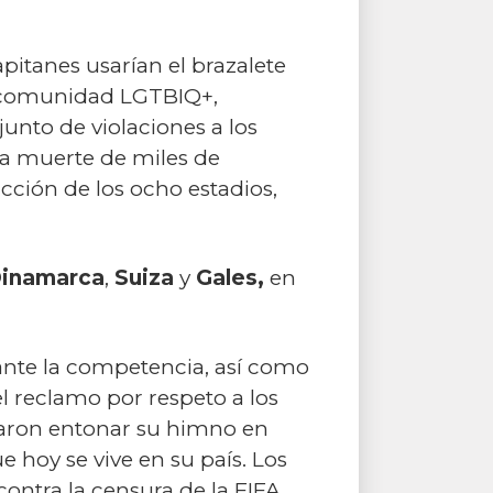
pitanes usarían el brazalete
la comunidad LGTBIQ+,
unto de violaciones a los
la muerte de miles de
cción de los ocho estadios,
inamarca
,
Suiza
y
Gales,
en
rante la competencia, así como
 el reclamo por respeto a los
aron entonar su himno en
 hoy se vive en su país. Los
ontra la censura de la FIFA.