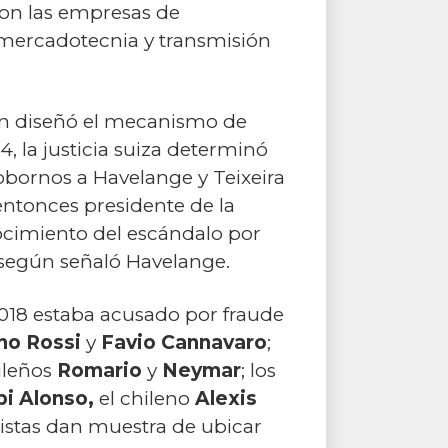
con las empresas de
 mercadotecnia y transmisión
en diseñó el mecanismo de
, la justicia suiza determinó
obornos a Havelange y Teixeira
 entonces presidente de la
nocimiento del escándalo por
 según señaló Havelange.
2018 estaba acusado por fraude
no Rossi
y
Favio Cannavaro
;
sileños
Romario
y
Neymar
; los
i Alonso,
el chileno
Alexis
istas dan muestra de ubicar