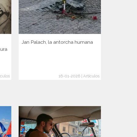
Jan Palach, la antorcha humana
Defender l
dura
disuadir la 
ículos
16-01-2026 | Artículos