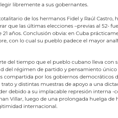
 elegir libremente a sus gobernantes.
totalitario de los hermanos Fidel y Raúl Castro,
arar que las últimas elecciones –previas al 52- f
e 21 años. Conclusión obvia: en Cuba prácticam
ibre, con lo cual su pueblo padece el mayor ana
te del tiempo que el pueblo cubano lleva con s
ad del régimen de partido y pensamiento único 
es compartida por los gobiernos democráticos d
trato y distintas muestras de apoyo a una dict
er debido a su implacable represión interna -c
man Villar, luego de una prolongada huelga de 
itimidad internacional.