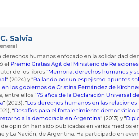
C. Salvia
eneral
de derechos humanos enfocado en la solidaridad dem
ó el
Premio Gratias Agit del Ministerio de Relaciones
autor de los libros "
Memoria, derechos humanos y so
nal
" (2024) y "
Bailando por un espejismo: apuntes sob
 en los gobiernos de Cristina Fernández de Kirchne
s, entre ellos "
75 años de la Declaración Universal
a
" (2023), "
Los derechos humanos en las relaciones in
021), "
Desafíos para el fortalecimiento democrático 
l retorno a la democracia en Argentina
" (2013) y "
Dipl
s de opinión han sido publicadas en varios medios 
obae y La Nación, de Argentina. Ha participado en eve