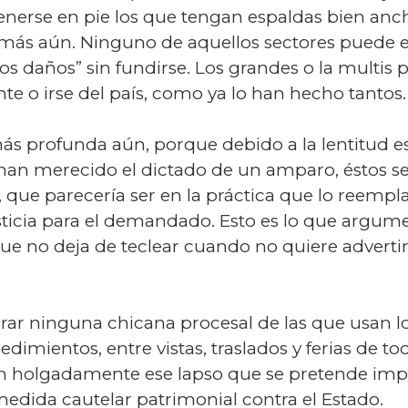
nerse en pie los que tengan espaldas bien anc
 más aún. Ninguno de aquellos sectores puede e
os daños” sin fundirse. Los grandes o la multis
nte o irse del país, como ya lo han hecho tantos.
ás profunda aún, porque debido a la lentitud estr
han merecido el dictado de un amparo, éstos s
, que parecería ser en la práctica que lo reempla
usticia para el demandado. Esto es lo que argum
e no deja de teclear cuando no quiere advertir
rar ninguna chicana procesal de las que usan lo
edimientos, entre vistas, traslados y ferias de to
an holgadamente ese lapso que se pretende im
edida cautelar patrimonial contra el Estado.