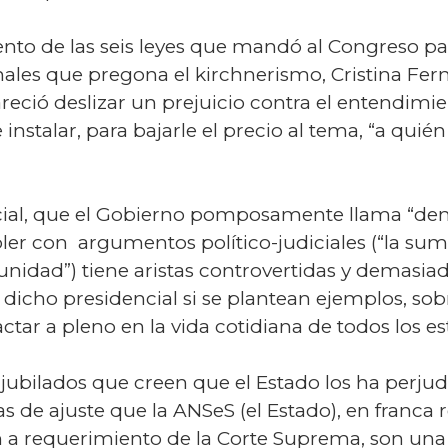
to de las seis leyes que mandó al Congreso para
nales que pregona el kirchnerismo, Cristina Fe
pareció deslizar un prejuicio contra el entendim
nstalar, para bajarle el precio al tema, “a quién
cial, que el Gobierno pomposamente llama “demo
ler con argumentos político-judiciales (“la sum
nidad”) tiene aristas controvertidas y demasiado
dicho presidencial si se plantean ejemplos, sobr
ar a pleno en la vida cotidiana de todos los est
 jubilados que creen que el Estado los ha perjud
 de ajuste que la ANSeS (el Estado), en franca r
ún a requerimiento de la Corte Suprema, son una