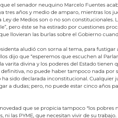
el que el senador neuquino Marcelo Fuentes acab
 ya tres años y medio de amparo, mientras los jue
 la Ley de Medios son o no son constitucionales.
le”, pero éste se ha estirado por cuestiones pro
que llovieran las burlas sobre el Gobierno cuand
esidenta aludió con sorna al tema, para fustigar 
ellos dijo que “esperemos que escuchen al Parla
la varita divina y los poderes del Estado tienen
n definitiva, no puede haber tampoco nada por s
ha sido declarada inconstitucional. Cualquier 
lugar a dudas; pero, no puede estar cinco años 
 novedad que se propicia tampoco "los pobres ni 
es, ni las PYME, que necesitan vivir de su trabajo