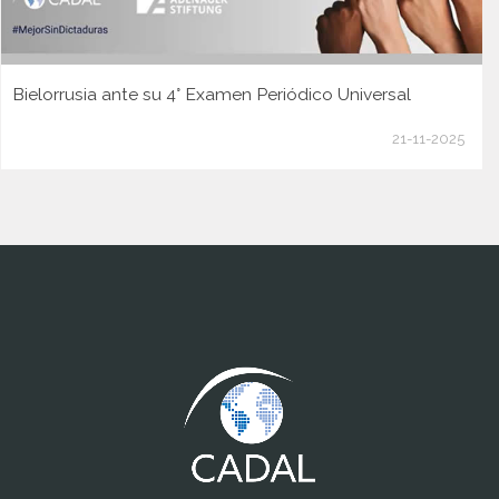
Bielorrusia ante su 4° Examen Periódico Universal
21-11-2025
www.cumcontrol.net