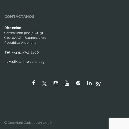
CONTÁCTANOS
Dirección:
Cerrito 1266 piso 7° Of. 31
C1010AAZ - Buenos Aires
República Argentina
Tel:
+54911 5752 2406
E-mail:
centro@cadal.org
"
© Copyright Cadal 2003-2026