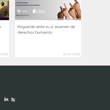
o
Kirguistán ante su 4° examen de
Guinea ante
derechos humanos
Consejo d
de la ONU
-2025
13-10-2025
"