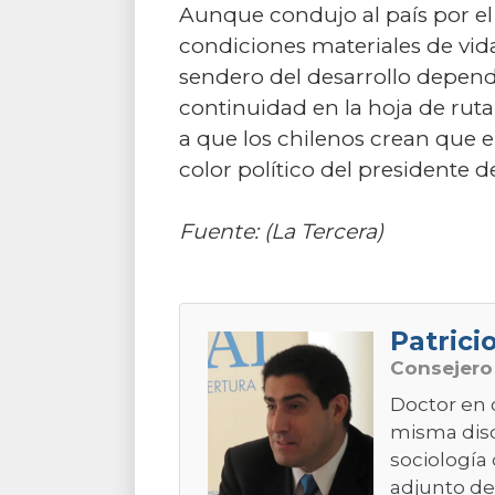
Aunque condujo al país por el 
condiciones materiales de vid
sendero del desarrollo depend
continuidad en la hoja de rut
a que los chilenos crean que 
color político del presidente d
Fuente: (La Tercera)
Patrici
Consejer
Doctor en 
misma disci
sociología 
adjunto de