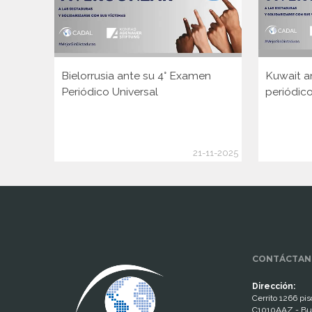
Bielorrusia ante su 4° Examen
Kuwait a
Periódico Universal
periódico
21-11-2025
www.cumcontrol.net
CONTÁCTAN
Dirección:
Cerrito 1266 piso
C1010AAZ - Bu