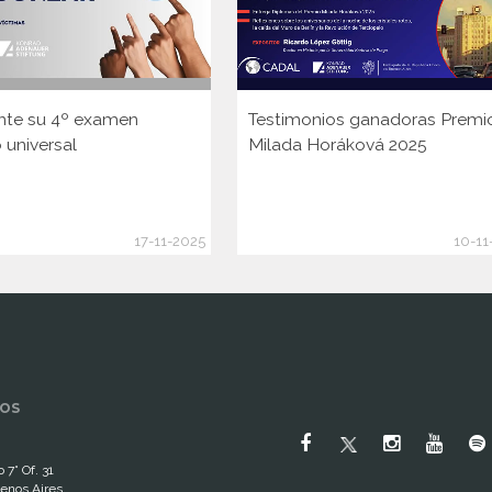
nte su 4º examen
Testimonios ganadoras Premi
 universal
Milada Horáková 2025
17-11-2025
10-11
OS
 7° Of. 31
enos Aires