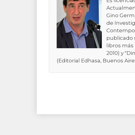
Es licencia
Actualment
Gino Germa
de Investig
Contemporá
publicado 
libros más 
2010) y "Di
(Editorial Edhasa, Buenos Aires