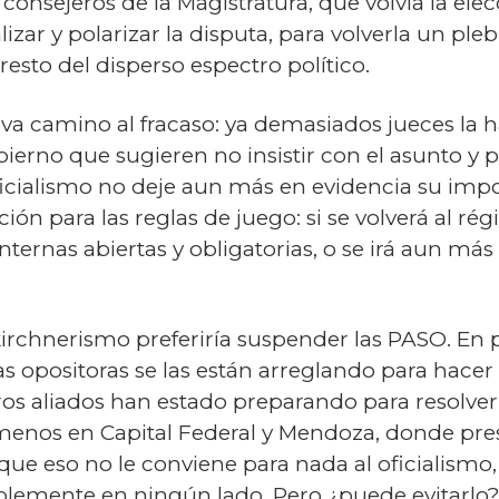
consejeros de la Magistratura, que volvía la ele
zar y polarizar la disputa, para volverla un ple
resto del disperso espectro político.
 va camino al fracaso: ya demasiados jueces la 
ierno que sugieren no insistir con el asunto y p
icialismo no deje aun más en evidencia su impo
ación para las reglas de juego: si se volverá al r
internas abiertas y obligatorias, o se irá aun má
 kirchnerismo preferiría suspender las PASO. En
as opositoras se las están arreglando para hacer 
tros aliados han estado preparando para resolver
o menos en Capital Federal y Mendoza, donde prese
o que eso no le conviene para nada al oficialism
lemente en ningún lado. Pero ¿puede evitarlo? 