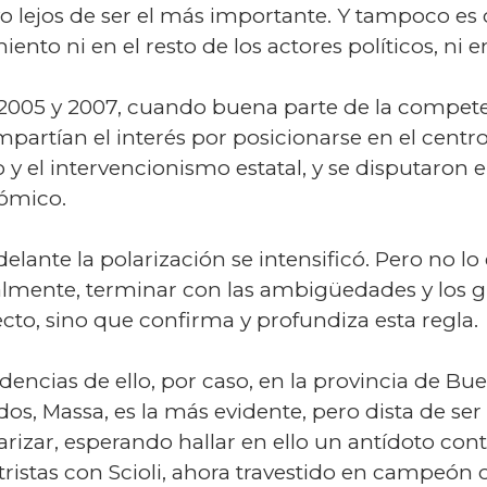
uvo lejos de ser el más importante. Y tampoco e
to ni en el resto de los actores políticos, ni en
 2005 y 2007, cuando buena parte de la compete
artían el interés por posicionarse en el centro
 y el intervencionismo estatal, y se disputaron 
nómico.
elante la polarización se intensificó. Pero no lo
lmente, terminar con las ambigüedades y los gri
ecto, sino que confirma y profundiza esta regla.
ncias de ello, por caso, en la provincia de Bue
os, Massa, es la más evidente, pero dista de ser
rizar, esperando hallar en ello un antídoto con
istas con Scioli, ahora travestido en campeón ofi