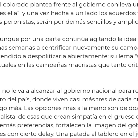
el colorado plantea frente al gobierno conllev
s ella”, y una vez hecha a un lado los acuerdos 
 peronistas, serán por demás sencillos y amplio
 aunque por una parte continúa agitando la idea
imas semanas a centrificar nuevamente su camp
tendido a despolitizarla abiertamente: su lema “
uales en las campañas macristas que tanto criti
no le va a alcanzar al gobierno nacional para re
o del país, donde viven casi más tres de cada cua
o más. Las opciones más a la mano son de dos c
lista, de esas que crean simpatía en el grueso d
ás preferencias, fortalecen la imagen del gob
es con cierto delay. Una patada al tablero en el j