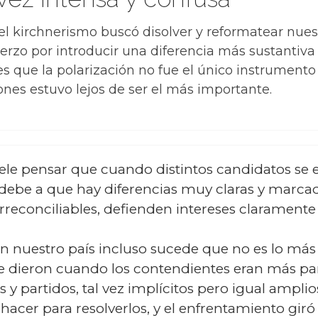
 el kirchnerismo buscó disolver y reformatear nu
zo por introducir una diferencia más sustantiva y 
 es que la polarización no fue el único instrumento 
nes estuvo lejos de ser el más importante.
uele pensar que cuando distintos candidatos s
debe a que hay diferencias muy claras y marcada
irreconciliables, defienden intereses claramente
 en nuestro país incluso sucede que no es lo má
se dieron cuando los contendientes eran más pare
y partidos, tal vez implícitos pero igual amplios
acer para resolverlos, y el enfrentamiento giró