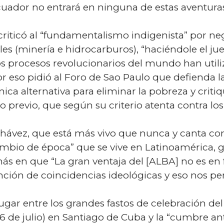
cuador no entrará en ninguna de estas aventuras”,
criticó al “fundamentalismo indigenista” por neg
es (minería e hidrocarburos), “haciéndole el jue
 procesos revolucionarios del mundo han utili
 Por eso pidió al Foro de Sao Paulo que defienda 
ca alternativa para eliminar la pobreza y critiqu
revio, que según su criterio atenta contra los
ávez, que está más vivo que nunca y canta com
cambio de época” que se vive en Latinoamérica, g
 más en que “La gran ventaja del [ALBA] no es en
función de coincidencias ideológicas y eso nos 
gar entre los grandes fastos de celebración del
26 de julio) en Santiago de Cuba y la “cumbre ant