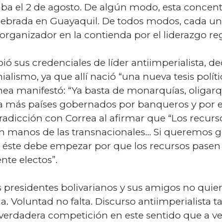
a el 2 de agosto. De algún modo, esta concentra
lebrada en Guayaquil. De todos modos, cada una
organizador en la contienda por el liderazgo reg
sus credenciales de líder antiimperialista, dec
ialismo, ya que allí nació “una nueva tesis políti
ea manifestó: “Ya basta de monarquías, oligarqu
 más países gobernados por banqueros y por em
adicción con Correa al afirmar que “Los recurso
en manos de las transnacionales… Si queremos g
a… éste debe empezar por que los recursos pasen
te electos”.
 presidentes bolivarianos y sus amigos no quie
a. Voluntad no falta. Discurso antiimperialist
erdadera competición en este sentido que a ve