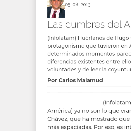
05-08-2013
Las cumbres del AL
(Infolatam) Huérfanos de Hugo 
protagonismo que tuvieron en Am
determinados momentos parece 
diferencias existentes entre ell
voluntades y de leer la coyuntur
Por Carlos Malamud
(Infolata
América) ya no son lo que eran
Chávez, que ha mostrado que e
más espaciadas. Por eso, es in