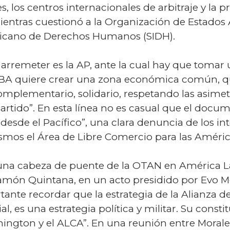
es, los centros internacionales de arbitraje y la p
mientras cuestionó a la Organización de Estados
ricano de Derechos Humanos (SIDH).
 arremeter es la AP, ante la cual hay que toma
LBA quiere crear una zona económica común, 
mplementario, solidario, respetando las asimetr
rtido”. En esta línea no es casual que el docum
 desde el Pacífico”, una clara denuncia de los in
smos el Área de Libre Comercio para las Améric
na cabeza de puente de la OTAN en América Lat
Ramón Quintana, en un acto presidido por Evo M
nte recordar que la estrategia de la Alianza de
al, es una estrategia política y militar. Su con
hington y el ALCA”. En una reunión entre Morale