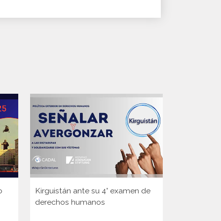
o
Kirguistán ante su 4° examen de
Guinea ante
derechos humanos
Consejo d
de la ONU