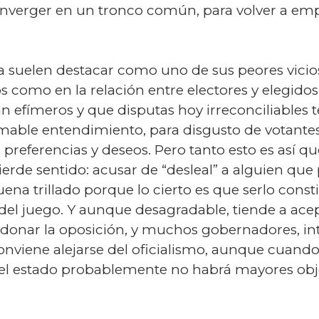
onverger en un tronco común, para volver a emp
a suelen destacar como uno de sus peores vicio
os como en la relación entre electores y elegido
n efímeros y que disputas hoy irreconciliable
able entendimiento, para disgusto de votantes o
 preferencias y deseos. Pero tanto esto es así q
erde sentido: acusar de “desleal” a alguien que 
na trillado porque lo cierto es que serlo consti
 del juego. Y aunque desagradable, tiende a ace
onar la oposición, y muchos gobernadores, int
nviene alejarse del oficialismo, aunque cuando 
 el estado probablemente no habrá mayores obje