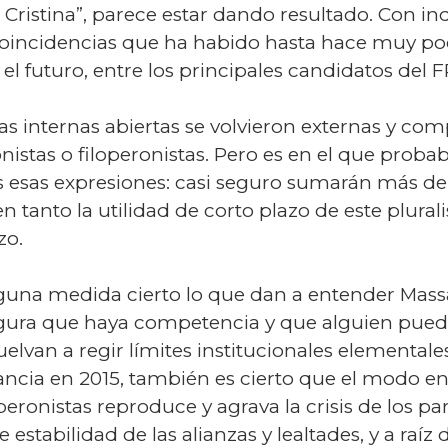
 a Cristina”, parece estar dando resultado. Con
oincidencias que ha habido hasta hace muy po
l futuro, entre los principales candidatos del F
las internas abiertas se volvieron externas y comp
eronistas o filoperonistas. Pero es en el que pro
 esas expresiones: casi seguro sumarán más del 
 tanto la utilidad de corto plazo de este plura
zo.
lguna medida cierto lo que dan a entender Massa
egura que haya competencia y que alguien pued
lvan a regir límites institucionales elementales
ncia en 2015, también es cierto que el modo en
ronistas reproduce y agrava la crisis de los par
e estabilidad de las alianzas y lealtades, y a raíz d