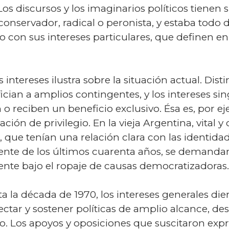
Los discursos y los imaginarios políticos tienen 
conservador, radical o peronista, y estaba todo d
o con sus intereses particulares, que definen e
 intereses ilustra sobre la situación actual. Dist
fician a amplios contingentes, y los intereses si
reciben un beneficio exclusivo. Ésa es, por eje
ación de privilegio. En la vieja Argentina, vital y
 que tenían una relación clara con las identida
ente de los últimos cuarenta años, se demandan
ente bajo el ropaje de causas democratizadoras.
sta la década de 1970, los intereses generales di
yectar y sostener políticas de amplio alcance, de
smo. Los apoyos y oposiciones que suscitaron ex