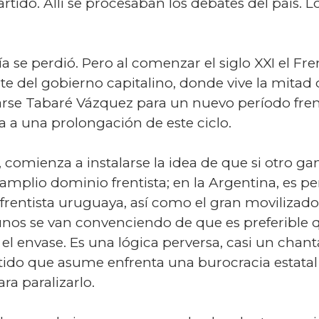
tido. Allí se procesaban los debates del país. L
se perdió. Pero al comenzar el siglo XXI el Fre
nte del gobierno capitalino, donde vive la mitad 
arse Tabaré Vázquez para un nuevo período frent
a a una prolongación de este ciclo.
comienza a instalarse la idea de que si otro gan
amplio dominio frentista; en la Argentina, es per
a frentista uruguaya, así como el gran movilizado
nos se van convenciendo de que es preferible q
l envase. Es una lógica perversa, casi un chan
rtido que asume enfrenta una burocracia estatal
a paralizarlo.