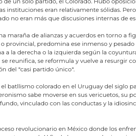
 de un solo partido, el Colorado. Hubo oposició
as instituciones eran relativamente sólidas. Pero
stado no eran más que discusiones internas de es
na maraña de alianzas y acuerdos en torno a fi
al o provincial, predomina ese inmenso y pesad
na a la derecha o la izquierda según la coyuntur
e, se reunifica, se reformula y vuelve a resurgir 
n del "casi partido único".
 el batllismo colorado en el Uruguay del siglo p
peronismo sabe moverse en sus vericuetos, su po
fundo, vinculado con las conductas y la idiosin
roceso revolucionario en México donde los enfr