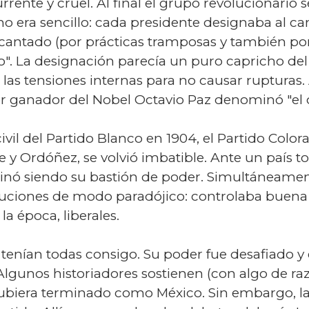
ente y cruel. Al final el grupo revolucionario s
o era sencillo: cada presidente designaba al ca
 cantado (por prácticas tramposas y también porqu
". La designación parecía un puro capricho del 
r las tensiones internas para no causar rupturas.
or ganador del Nobel Octavio Paz denominó "el o
ivil del Partido Blanco en 1904, el Partido Colo
le y Ordóñez, se volvió imbatible. Ante un país t
nó siendo su bastión de poder. Simultáneament
stituciones de modo paradójico: controlaba buena
la época, liberales.
tenían todas consigo. Su poder fue desafiado y 
. Algunos historiadores sostienen (con algo de 
ubiera terminado como México. Sin embargo, la 