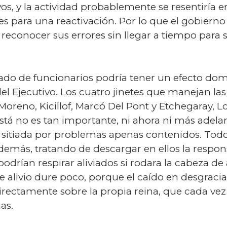
ivos, y la actividad probablemente se resentiría
s para una reactivación. Por lo que el gobierno 
econocer sus errores sin llegar a tiempo para
tado de funcionarios podría tener un efecto do
del Ejecutivo. Los cuatro jinetes que manejan l
(Moreno, Kicillof, Marcó Del Pont y Etchegaray,
stá no es tan importante, ni ahora ni más ade
 sitiada por problemas apenas contenidos. Tod
 demás, tratando de descargar en ellos la resp
podrían respirar aliviados si rodara la cabeza d
alivio dure poco, porque el caído en desgracia ta
directamente sobre la propia reina, que cada 
as.