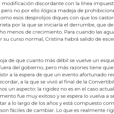
odificación discordante con la línea impuesta
pero no por ello ilógica madeja de prohibicione
omo esos desprolijos diques con que los castores
rieta por la que se iniciaría el derrumbe, que d
cho menos de crecimiento. Para cuando las agu
 por su curso normal, Cristina habrá salido de e
adoja de que cuanto más débil se vuelve un es
uera del gobierno, pero más razones tiene qui
esistir a la espera de que un evento afortunado r
cordar, a la que se vivió al final de la Converti
 un aspecto: la rigidez no es en el caso actual 
nto fue muy exitoso y se espera lo vuelva a se
r a lo largo de los años y está compuesto como
on fáciles de cambiar. Lo que es realmente rígi