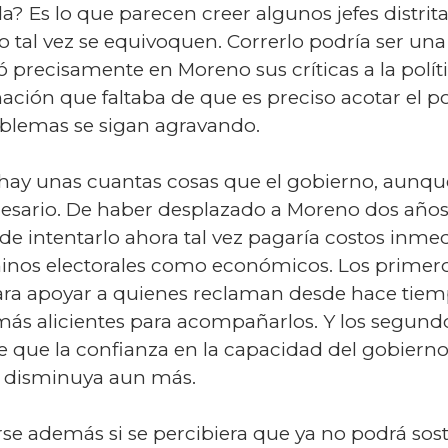
 Es lo que parecen creer algunos jefes distrita
ro tal vez se equivoquen. Correrlo podría ser una
ó precisamente en Moreno sus críticas a la polít
mación que faltaba de que es preciso acotar el p
roblemas se sigan agravando.
hay unas cuantas cosas que el gobierno, aunque 
sario. De haber desplazado a Moreno dos años at
de intentarlo ahora tal vez pagaría costos inme
minos electorales como económicos. Los primero
ara apoyar a quienes reclaman desde hace tie
más alicientes para acompañarlos. Y los segund
e que la confianza en la capacidad del gobierno
 disminuya aun más.
rarse además si se percibiera que ya no podrá s