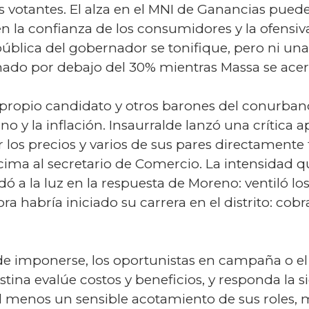
votantes. El alza en el MNI de Ganancias puede
n la confianza de los consumidores y la ofens
blica del gobernador se tonifique, pero ni una 
nado por debajo del 30% mientras Massa se acer
l propio candidato y otros barones del conurba
y la inflación. Insaurralde lanzó una crítica a
los precios y varios de sus pares directamente 
cima al secretario de Comercio. La intensidad q
edó a la luz en la respuesta de Moreno: ventiló lo
 habría iniciado su carrera en el distrito: cob
e imponerse, los oportunistas en campaña o e
ina evalúe costos y beneficios, y responda la s
al menos un sensible acotamiento de sus roles,