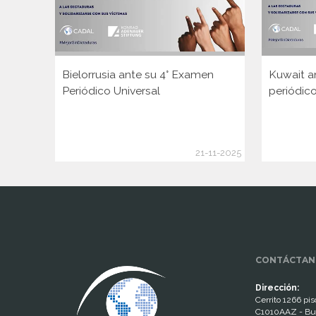
Bielorrusia ante su 4° Examen
Kuwait a
Periódico Universal
periódico
21-11-2025
www.cumcontrol.net
CONTÁCTAN
Dirección:
Cerrito 1266 piso
C1010AAZ - Bu