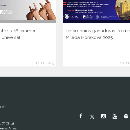
nte su 4º examen
Testimonios ganadoras Premi
 universal
Milada Horáková 2025
17-11-2025
10-11
OS
 7° Of. 31
enos Aires