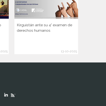
o
Kirguistán ante su 4° examen de
Guinea ante
derechos humanos
Consejo d
de la ONU
-2025
13-10-2025
"