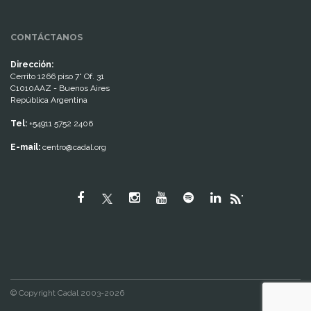
CONTÁCTANOS
Dirección:
Cerrito 1266 piso 7° Of. 31
C1010AAZ - Buenos Aires
República Argentina
Tel:
+54911 5752 2406
E-mail:
centro@cadal.org
"
© Copyright Cadal 2003-2026