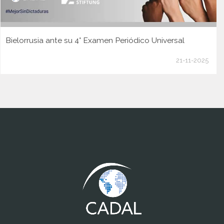
Bielorrusia ante su 4° Examen Periódico Universal
21-11-2025
www.cumcontrol.net