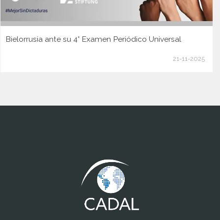
Bielorrusia ante su 4° Examen Periódico Universal
21-11-2025
www.cumcontrol.net