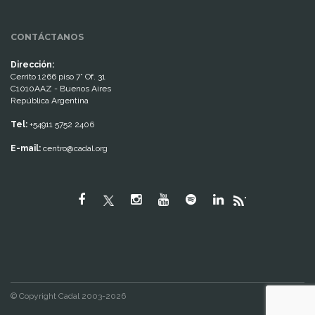
CONTÁCTANOS
Dirección:
Cerrito 1266 piso 7° Of. 31
C1010AAZ - Buenos Aires
República Argentina
Tel:
+54911 5752 2406
E-mail:
centro@cadal.org
"
© Copyright Cadal 2003-2026