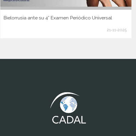
Bielorrusia ante su 4° Examen Periódico Universal
21-11-2025
www.cumcontrol.net