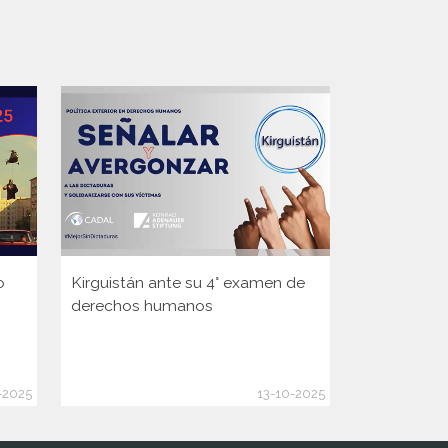
o
Kirguistán ante su 4° examen de
Guinea ante
derechos humanos
Consejo d
de la ONU
-2025
13-10-2025