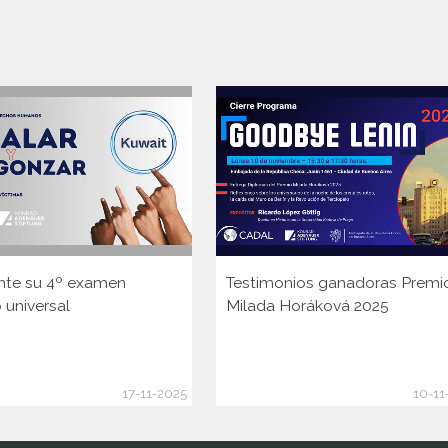
nte su 4º examen
Testimonios ganadoras Premi
 universal
Milada Horáková 2025
17-11-2025
10-11