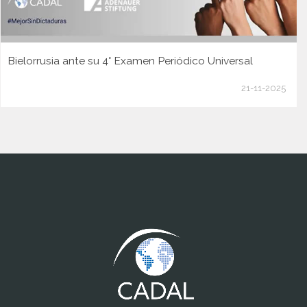
Bielorrusia ante su 4° Examen Periódico Universal
21-11-2025
www.cumcontrol.net