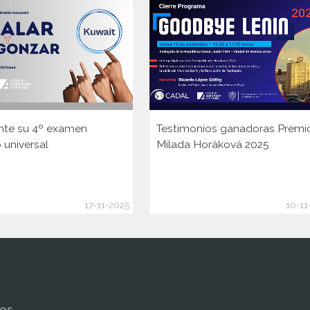
nte su 4º examen
Testimonios ganadoras Premi
 universal
Milada Horáková 2025
17-11-2025
10-11