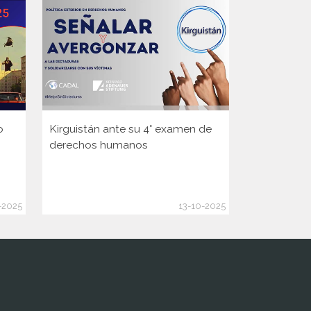
o
Kirguistán ante su 4° examen de
Guinea ante
derechos humanos
Consejo d
de la ONU
-2025
13-10-2025