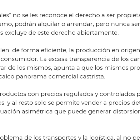
es” no se les reconoce el derecho a ser propieta
 sumo, podrán alquilar o arrendar, pero nunca se
les excluye de este derecho abiertamente.
en, de forma eficiente, la producción en origen 
l consumidor. La escasa transparencia de los cana
erar de los mismos, apunta a que los mismos pr
caico panorama comercial castrista.
productos con precios regulados y controlados 
, y al resto solo se permite vender a precios d
uación asimétrica que puede generar distorsio
lema de los transportes y la logística, al no pe