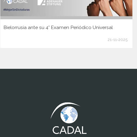
Bielorrusia ante su 4° Examen Periódico Universal
21-11-2025
www.cumcontrol.net