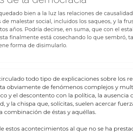
uedado bien a la luz las relaciones de causalidad
de malestar social, incluidos los saqueos, y la fru
s años. Podría decirse, en suma, que con el estal
ista finalmente está cosechando lo que sembró, t
ene forma de disimularlo.
irculado todo tipo de explicaciones sobre los r
ata obviamente de fenómenos complejos y mult
co y el descontento con la política, la ausenci
d, y la chispa que, solícitas, suelen acercar fuer
a combinación de éstas y aquéllas.
e estos acontecimientos al que no se ha prestad