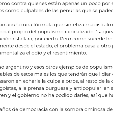
como contra quienes están apenas un poco por e
os como culpables de las penurias que se pade
nin acuñó una fórmula que sintetiza magistralm
social propio del populismo radicalizado: “saqu
ución estallara, por cierto. Pero como sucede h
mente desde el estado, el problema pasa a otro
umentaliza el odio y el resentimiento.
aso argentino y esos otros ejemplos de populism
ables de estos males los que tendrán que lidia
on en echarle la culpa a otros, al resto de la di
oístas, a la prensa burguesa y antipopular, en 
ren y el gobierno no ha podido darles, así que ha
 30 años de democracia con la sombra ominosa d