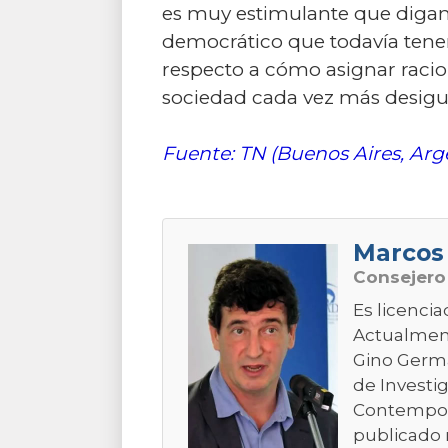
es muy estimulante que digam
democrático que todavía tene
respecto a cómo asignar raci
sociedad cada vez más desigual
Fuente: TN (Buenos Aires, Arg
Marcos
Consejer
Es licencia
Actualment
Gino Germa
de Investig
Contemporá
publicado 