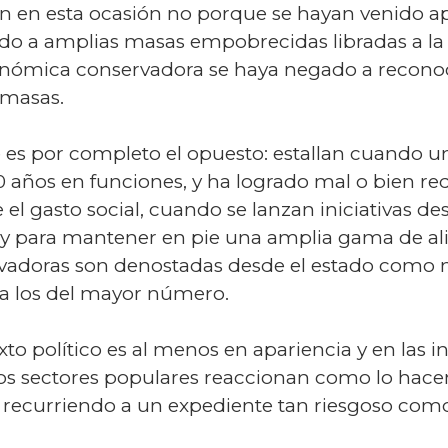
on en esta ocasión no porque se hayan venido ap
ado a amplias masas empobrecidas libradas a la 
económica conservadora se haya negado a recon
 masas.
e es por completo el opuesto: estallan cuando u
 años en funciones, y ha logrado mal o bien re
el gasto social, cuando se lanzan iniciativas de
 y para mantener en pie una amplia gama de al
rvadoras son denostadas desde el estado como 
 a los del mayor número.
xto político es al menos en apariencia y en las i
s sectores populares reaccionan como lo hace
 recurriendo a un expediente tan riesgoso como 