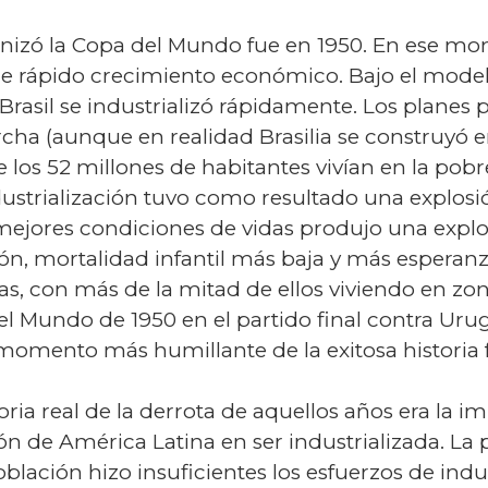
anizó la Copa del Mundo fue en 1950. En ese mom
 rápido crecimiento económico. Bajo el modelo 
Brasil se industrializó rápidamente. Los planes
ha (aunque en realidad Brasilia se construyó ent
los 52 millones de habitantes vivían en la pobr
ndustrialización tuvo como resultado una explos
 mejores condiciones de vidas produjo una expl
n, mortalidad infantil más baja y más esperanza 
s, con más de la mitad de ellos viviendo en zo
del Mundo de 1950 en el partido final contra Uru
omento más humillante de la exitosa historia fu
ria real de la derrota de aquellos años era la im
ón de América Latina en ser industrializada. La
lación hizo insuficientes los esfuerzos de indust