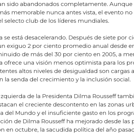
han sido abandonados completamente. Aunque l
más memorable nunca antes vista, el evento no 
 el selecto club de los líderes mundiales.
 se está desacelerando. Después de siete por ci
 un exiguo 2 por ciento promedio anual desde e
minuido de más del 30 por ciento en 2005, a men
 ofrece una visión menos optimista para los pró
istentes altos niveles de desigualdad son cargas 
a senda del crecimiento y la inclusión social.
 izquierda de la Presidenta Dilma Rousseff tamb
estacan el creciente descontento en las zonas u
a del Mundo y el insuficiente gasto en los prog
ión de Dilma Rousseff ha mejorado desde las pr
ón en octubre, la sacudida política del año pasa