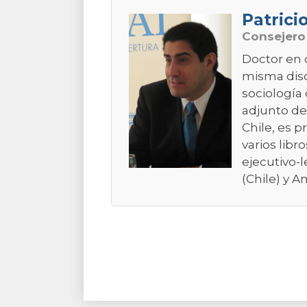
Patrici
Consejer
Doctor en 
misma disci
sociología 
adjunto de
Chile, es p
varios libr
ejecutivo-l
(Chile) y A