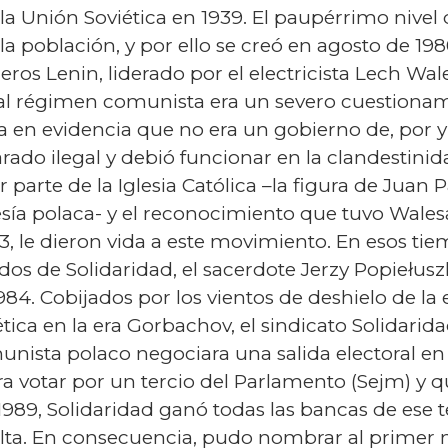
 la Unión Soviética en 1939. El paupérrimo nivel 
a población, y por ello se creó en agosto de 1980
leros Lenin, liderado por el electricista Lech Wal
al régimen comunista era un severo cuestionami
a en evidencia que no era un gobierno de, por y p
arado ilegal y debió funcionar en la clandestinid
 parte de la Iglesia Católica –la figura de Juan 
resía polaca- y el reconocimiento que tuvo Wale
, le dieron vida a este movimiento. En esos tie
s de Solidaridad, el sacerdote Jerzy Popiełusz
84. Cobijados por los vientos de deshielo de la e
tica en la era Gorbachov, el sindicato Solidarida
unista polaco negociara una salida electoral e
ra votar por un tercio del Parlamento (Sejm) y 
 1989, Solidaridad ganó todas las bancas de ese 
alta. En consecuencia, pudo nombrar al primer 