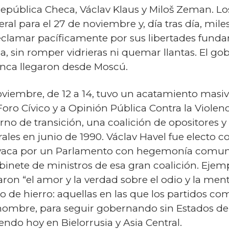
 República Checa, Václav Klaus y Miloš Zeman. L
l para el 27 de noviembre y, día tras día, mile
reclamar pacíficamente por sus libertades funda
cia, sin romper vidrieras ni quemar llantas. El 
unca llegaron desde Moscú.
viembre, de 12 a 14, tuvo un acatamiento masivo
ro Cívico y a Opinión Pública Contra la Violenc
no de transición, una coalición de opositores y
ales en junio de 1990. Václav Havel fue electo 
ovaca por un Parlamento con hegemonía comuni
binete de ministros de esa gran coalición. Ejemp
aron “el amor y la verdad sobre el odio y la ment
ero de hierro: aquellas en las que los partidos c
nombre, para seguir gobernando sin Estados de
do hoy en Bielorrusia y Asia Central.