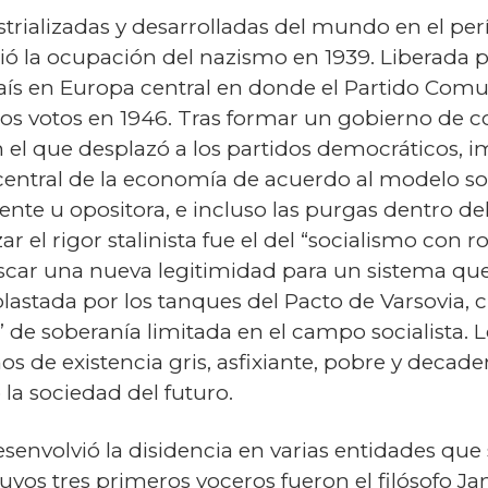
trializadas y desarrolladas del mundo en el per
ió la ocupación del nazismo en 1939. Liberada po
aís en Europa central en donde el Partido Com
s votos en 1946. Tras formar un gobierno de coa
 el que desplazó a los partidos democráticos, 
ón central de la economía de acuerdo al modelo so
nte u opositora, e incluso las purgas dentro d
ar el rigor stalinista fue el del “socialismo con
car una nueva legitimidad para un sistema que
plastada por los tanques del Pacto de Varsovia,
de soberanía limitada en el campo socialista. 
os de existencia gris, asfixiante, pobre y decad
 la sociedad del futuro.
senvolvió la disidencia en varias entidades que
cuyos tres primeros voceros fueron el filósofo Ja