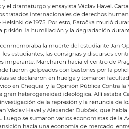
k y el dramaturgo y ensayista Václav Havel. Cart
e los tratados internacionales de derechos huma
 Helsinki de 1975. Por esto, Patočka murió durant
 prisión, la humillación y la degradación duran
 conmemoraba la muerte del estudiante Jan Opl
 los estudiantes, las consignas y discursos contr
ces imperante. Marcharon hacia el centro de Pra
de fueron golpeados con bastones por la policía
stas se declararon en huelga y tomaron facultade
ico en Chequia, y la Opinión Pública Contra la 
gran heterogeneidad ideológica. Allí estaba Ca
nvestigación de la represión y la renuncia de los
an Václav Havel y Alexander Dubček, que había 
 Luego se sumaron varios economistas de la A
ansición hacia una economía de mercado: entre 