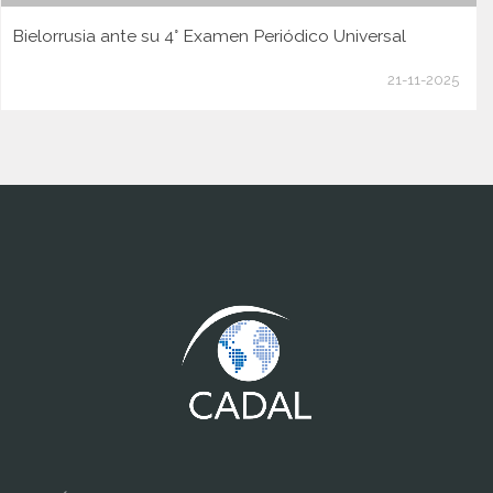
Bielorrusia ante su 4° Examen Periódico Universal
21-11-2025
www.cumcontrol.net