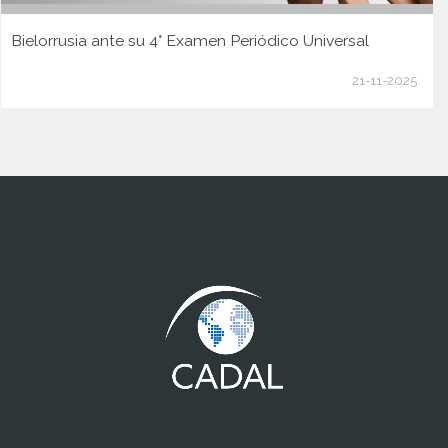
Bielorrusia ante su 4° Examen Periódico Universal
21-11-2025
www.cumcontrol.net