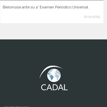
Bielorrusia ante su 4° Examen Periódico Universal
21-11-2025
www.cumcontrol.net