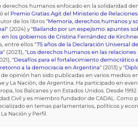
de derechos humanos enfocado en la solidaridad dem
ó el
Premio Gratias Agit del Ministerio de Relaciones
autor de los libros "
Memoria, derechos humanos y so
nal
" (2024) y "
Bailando por un espejismo: apuntes sob
 en los gobiernos de Cristina Fernández de Kirchne
s, entre ellos "
75 años de la Declaración Universal
a
" (2023), "
Los derechos humanos en las relaciones in
021), "
Desafíos para el fortalecimiento democrático 
l retorno a la democracia en Argentina
" (2013) y "
Dipl
s de opinión han sido publicadas en varios medios 
obae y La Nación, de Argentina. Ha participado en eve
 Europa, los Balcanes y en Estados Unidos. Desde 1
dad Civil y es miembro fundador de CADAL. Como per
specializado en temas parlamentarios, políticos y ec
La Nación y Perfil.