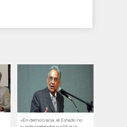
«En democracia, el Estado no
«El dato his
puede pretender sustituir la
poco si no