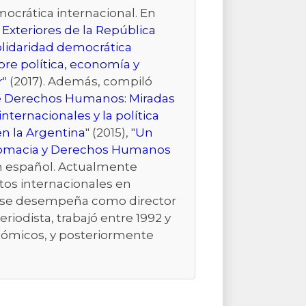
ocrática internacional. En
 Exteriores de la República
lidaridad democrática
re política, economía y
r
" (2017). Además, compiló
 de Derechos Humanos: Miradas
ternacionales y la política
en la Argentina
" (2015), "
Un
omacia y Derechos Humanos
en español. Actualmente
ntos internacionales en
992 se desempeña como director
iodista, trabajó entre 1992 y
onómicos, y posteriormente