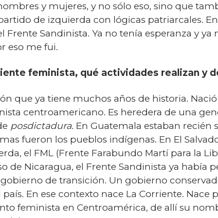
hombres y mujeres, y no sólo eso, sino que tamb
partido de izquierda con lógicas patriarcales. E
 Frente Sandinista. Ya no tenía esperanza y ya
r eso me fui.
riente feminista, qué actividades realizan y d
ión que ya tiene muchos años de historia. Naci
nista centroamericano. Es heredera de una gen
de
posdictadura
. En Guatemala estaban recién 
timas fueron los pueblos indígenas. En El Salva
erda, el FML (Frente Farabundo Martí para la Li
o de Nicaragua, el Frente Sandinista ya había pe
gobierno de transición. Un gobierno conservad
l país. En ese contexto nace La Corriente. Nace 
to feminista en Centroamérica, de allí su nom