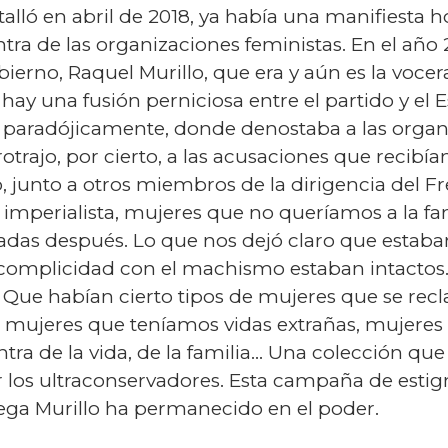
talló en abril de 2018, ya había una manifiesta h
tra de las organizaciones feministas. En el año
ierno, Raquel Murillo, que era y aún es la vocera
hay una fusión perniciosa entre el partido y el
, paradójicamente, donde denostaba a las organ
trajo, por cierto, a las acusaciones que recibía
 junto a otros miembros de la dirigencia del F
a imperialista, mujeres que no queríamos a la f
adas después. Lo que nos dejó claro que estaba
u complicidad con el machismo estaban intacto
Que habían cierto tipos de mujeres que se rec
mujeres que teníamos vidas extrañas, mujeres
ra de la vida, de la familia… Una colección qu
r los ultraconservadores. Esta campaña de esti
ega Murillo ha permanecido en el poder.