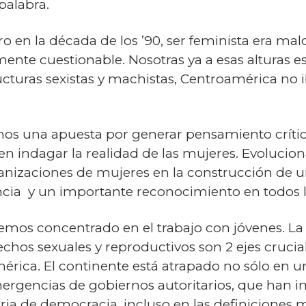
palabra.
o en la década de los ’90, ser feminista era malo
nte cuestionable. Nosotras ya a esas alturas 
cturas sexistas y machistas, Centroamérica no i
mos una apuesta por generar pensamiento crít
en indagar la realidad de las mujeres. Evoluci
ganizaciones de mujeres en la construcción de
cia y un importante reconocimiento en todos lo
emos concentrado en el trabajo con jóvenes. La 
echos sexuales y reproductivos son 2 ejes crucia
ca. El continente está atrapado no sólo en un c
ergencias de gobiernos autoritarios, que han
ria de democracia, incluso en las definiciones 