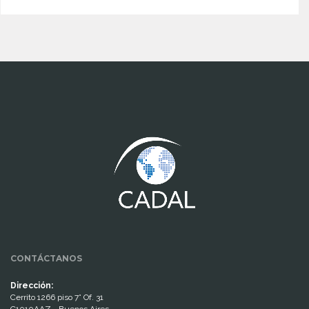
www.cumcontrol.net
CONTÁCTANOS
Dirección:
Cerrito 1266 piso 7° Of. 31
C1010AAZ - Buenos Aires