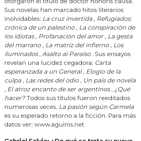
otorgaron el título de doctor honoris causa.
Sus novelas han marcado hitos literarios
inolvidables:
La cruz invertida
,
Refugiados:
crónica de un palestino
,
La conspiración de
los idiotas
,
Profanación del amor
,
La gesta
del marrano
,
La matriz del infierno
,
Los
iluminados
,
Asalto al Paraíso
. Sus ensayos
revelan una lucidez cegadora:
Carta
esperanzada a un General
,
Elogio de la
culpa
,
Las redes del odio
,
Un país de novela
,
El atroz encanto de ser argentinos
,
¿Qué
hacer?
Todos sus títulos fueron reeditados
numerosas veces.
La pasión según Carmela
es su esperado retorno a la ficción. Para más
datos ver: www.aguinis.net