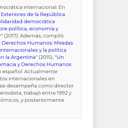
ocrática internacional. En
 Exteriores de la República
lidaridad democrática
re política, economía y
r
" (2017). Además, compiló
 de Derechos Humanos: Miradas
ternacionales y la política
en la Argentina
" (2015), "
Un
omacia y Derechos Humanos
en español. Actualmente
ntos internacionales en
992 se desempeña como director
iodista, trabajó entre 1992 y
onómicos, y posteriormente