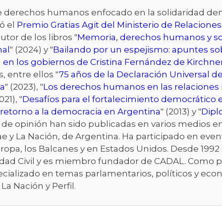
de derechos humanos enfocado en la solidaridad dem
ó el
Premio Gratias Agit del Ministerio de Relaciones
autor de los libros "
Memoria, derechos humanos y so
nal
" (2024) y "
Bailando por un espejismo: apuntes sob
 en los gobiernos de Cristina Fernández de Kirchne
s, entre ellos "
75 años de la Declaración Universal
a
" (2023), "
Los derechos humanos en las relaciones in
021), "
Desafíos para el fortalecimiento democrático 
l retorno a la democracia en Argentina
" (2013) y "
Dipl
s de opinión han sido publicadas en varios medios 
obae y La Nación, de Argentina. Ha participado en eve
 Europa, los Balcanes y en Estados Unidos. Desde 1
dad Civil y es miembro fundador de CADAL. Como per
specializado en temas parlamentarios, políticos y ec
La Nación y Perfil.