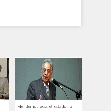
«En democracia, el Estado no
«El dato his