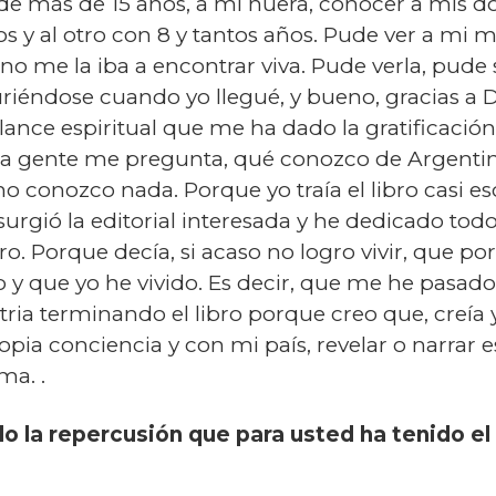
 de más de 15 años, a mi nuera, conocer a mis do
 y al otro con 8 y tantos años. Pude ver a mi ma
no me la iba a encontrar viva. Pude verla, pude 
riéndose cuando yo llegué, y bueno, gracias a Dio
lance espiritual que me ha dado la gratificación 
, la gente me pregunta, qué conozco de Argenti
o conozco nada. Porque yo traía el libro casi es
rgió la editorial interesada y he dedicado todo
o. Porque decía, si acaso no logro vivir, que p
 y que yo he vivido. Es decir, que me he pasado
ria terminando el libro porque creo que, creía 
ia conciencia y con mi país, revelar o narrar es
ma. .
ido la repercusión que para usted ha tenido e