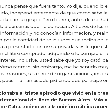
 nunca pensé que fuera tanto. Yo dije, bueno lo es
tenido, independientemente de que como sabe la
ajada con su grupo. Pero bueno, antes de eso habí
a personas que no conocían. A través de los m
 información y no conocían información, y realm
r la cantidad de solicitudes que recibo de ins
a a presentarlo de forma privada y es lo que est
on el libro comprado, adquirido o lo compra en 
terés, inclusive, usted sabe que yo soy católica 
, cómo regreso; sin embargo, me he sentido mu
s masones, una serie de organizaciones, institu
 pues me han estado pidiendo que participe en
cionaba el triste episodio que vivió en la pr
internacional del libro de Buenos Aires. Más 
e Cuba, ¿cómo ve a la opinión pública argent