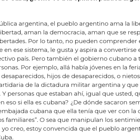
ública argentina, el pueblo argentino ama la lib
libertad, aman la democracia, aman que se respe
 libertades. Por lo tanto, no pueden comprender
en ese sistema, le gusta y aspira a convertirse
ctivo país. Pero también el gobierno cubano a 
onas. Por ejemplo, allá había jóvenes en la fer
 desaparecidos, hijos de desaparecidos, o nieto
rtidaria de la dictadura militar argentina y que 
. Y personas que estaban ahí, igual que usted, q
n eso si ella es cubana? ¿De dónde sacaron sem
embajada cubana que ella tenía que ver con la d
s familiares”. O sea que manipulan los sentimien
 yo creo, estoy convencida que el pueblo argent
Cuba.