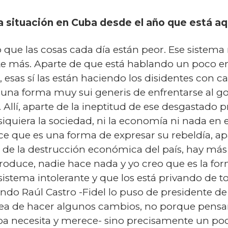
la situación en Cuba desde el año que está aq
 que las cosas cada día están peor. Ese sistem
e más. Aparte de que está hablando un poco en
s, esas sí las están haciendo los disidentes con
e una forma muy sui generis de enfrentarse al g
 Allí, aparte de la ineptitud de ese desgastado
iquiera la sociedad, ni la economía ni nada en el
ece que es una forma de expresar su rebeldía, a
te de la destrucción económica del país, hay más
oduce, nadie hace nada y yo creo que es la fo
istema intolerante y que los está privando de t
ndo Raúl Castro -Fidel lo puso de presidente 
dea de hacer algunos cambios, no porque pensará
uba necesita y merece- sino precisamente un p