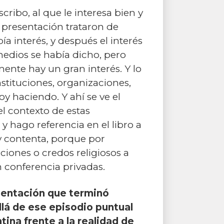
cribo, al que le interesa bien y
 presentación trataron de
a interés, y después el interés
edios se había dicho, pero
ente hay un gran interés. Y lo
tituciones, organizaciones,
oy haciendo. Y ahí se ve el
el contexto de estas
y hago referencia en el libro a
y contenta, porque por
ciones o credos religiosos a
 conferencia privadas.
esentación que terminó
allá de ese episodio puntual
ina frente a la realidad de