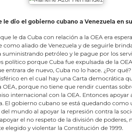
 le dio el gobierno cubano a Venezuela en su
que le da Cuba con relación a la OEA era esperab
como aliado de Venezuela y de seguirle brinda
ga suministrando petróleo y le pague por los ser
és político porque Cuba fue expulsada de la OEA
ue entrara de nuevo, Cuba no lo hace. ¿Por qué
férico en el cual hay una Carta democrática q
la OEA, porque no tiene que rendir cuentas sob
o internacional con la OEA. Entonces apoyar a
sta. El gobierno cubano se está quedando como
 del mundo al apoyar la represión contra la soc
poyar el no respeto de la división de poderes, 
legido y violentar la Constitución de 1999.