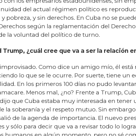
do con los empresarios estadounidenses, sin em
inuidad del actual régimen político es reprodu
pobreza, y sin derechos. En Cuba no se pueden r
 Derechos según la reglamentación del Derecho 
 la voluntad del político de turno.
 Trump, ¿cuál cree que va a ser la relación 
 improvisado. Como dice un amigo mío, él está 
ciendo lo que se le ocurre. Por suerte, tiene un
lidad. En los primeros 100 días no pudo levantar 
amacare. Menos mal, ¿no? Frente a Trump, Cub
er dijo que Cuba estaba muy interesada en tener
e la soberanía y el respeto mutuo. Sin embargo,
alió de la agenda de importancia. El nuevo pr
s y sólo para decir que va a revisar todo lo lo
os humanos en algún momento, pero no sé como 