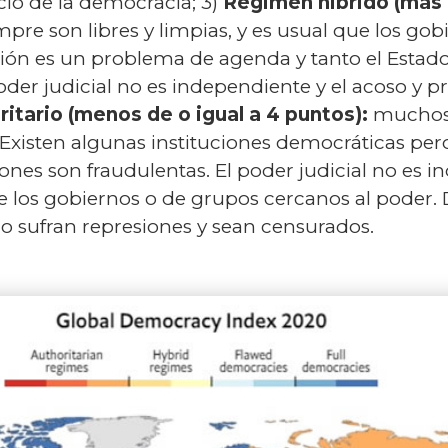
icio de la democracia; 3)
Régimen hibrido (más 
mpre son libres y limpias, y es usual que los gob
ción es un problema de agenda y tanto el Esta
poder judicial no es independiente y el acoso y p
itario (menos de o igual a 4 puntos):
muchos 
 Existen algunas instituciones democráticas per
ciones son fraudulentas. El poder judicial no es 
 los gobiernos o de grupos cercanos al poder. 
rno sufran represiones y sean censurados.