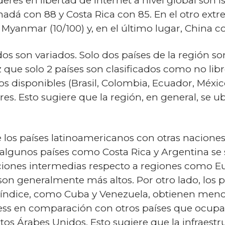
íderes en libertad de internet a nivel global son 
adá con 88 y Costa Rica con 85. En el otro extre
, Myanmar (10/100) y, en el último lugar, China c
dos son variados. Solo dos países de la región s
ez que solo 2 países son clasificados como no lib
os disponibles (Brasil, Colombia, Ecuador, Méxi
s. Esto sugiere que la región, en general, se ub
los países latinoamericanos con otras naciones 
lgunos países como Costa Rica y Argentina se si
ciones intermedias respecto a regiones como E
son generalmente más altos. Por otro lado, los 
índice, como Cuba y Venezuela, obtienen menore
ess en comparación con otros países que ocupan
os Árabes Unidos. Esto sugiere que la infraestru