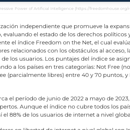
ssive Power of Artificial Intelligence (https://freedomhouse.org/
ación independiente que promueve la expansión
valuando el estado de los derechos políticos y la
e el índice Freedom on the Net, el cual evalúa 
ores relacionados con los obstáculos al acceso, l
s de los usuarios. Los puntajes del índice se as
icando a los países en tres categorías: Not Free (n
e (parcialmente libres) entre 40 y 70 puntos, y 
arca el período de junio de 2022 a mayo de 2023
xpertos. Aunque el índice no cubre todos los paí
el 88% de los usuarios de internet a nivel globa