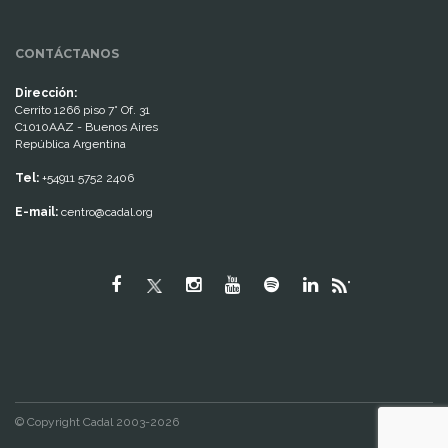
CONTÁCTANOS
Dirección:
Cerrito 1266 piso 7° Of. 31
C1010AAZ - Buenos Aires
República Argentina
Tel:
+54911 5752 2406
E-mail:
centro@cadal.org
"
© Copyright Cadal 2003-2026