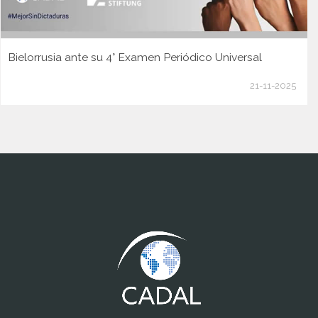
Bielorrusia ante su 4° Examen Periódico Universal
21-11-2025
www.cumcontrol.net