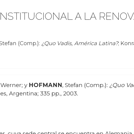
 INSTITUCIONAL A LA RENO
tefan (Comp.):
¿Quo Vadis, América Latina?
; Kon
, Werner; y
HOFMANN
, Stefan (Comp.):
¿Quo Vad
s, Argentina; 335 pp., 2003.
, cuya sede central se encuentra en Alemania,