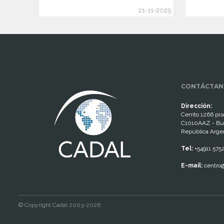
21-11-2025
www.cumcontrol.net
CONTÁCTAN
Dirección:
Cerrito 1266 piso
C1010AAZ - Bu
República Arge
Tel:
+54911 575
E-mail:
centro@
© Copyright Cadal 2003-2026