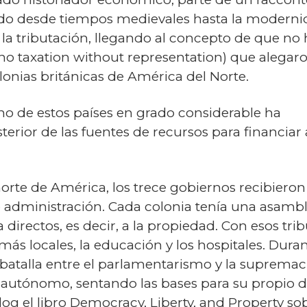
tado desde tiempos medievales hasta la moderni
la tributación, llegando al concepto de que no
no taxation without representation) que alegaro
olonias británicas de América del Norte.
uno de estos países en grado considerable ha
erior de las fuentes de recursos para financiar 
norte de América, los trece gobiernos recibieron 
 administración. Cada colonia tenía una asambl
irectos, es decir, a la propiedad. Con esos tribu
más locales, la educación y los hospitales. Durant
batalla entre el parlamentarismo y la supremacía
autónomo, sentando las bases para su propio de
og el libro Democracy, Liberty, and Property sob