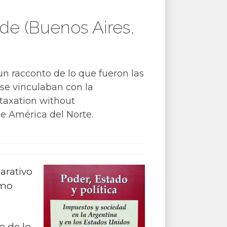
nde (Buenos Aires,
n racconto de lo que fueron las
se vinculaban con la
 taxation without
de América del Norte.
arativo
omo
o de lo