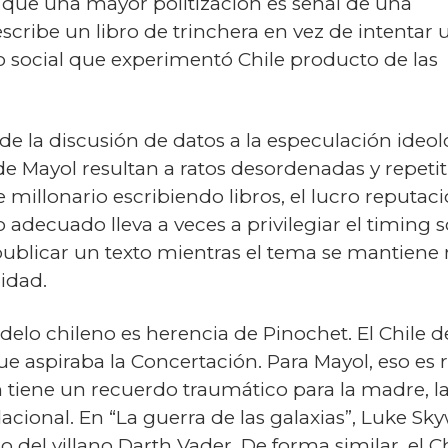
que una mayor politización es señal de una
cribe un libro de trinchera en vez de intentar 
 social que experimentó Chile producto de las
 de la discusión de datos a la especulación ideol
de Mayol resultan a ratos desordenadas y repetit
millonario escribiendo libros, el lucro reputac
decuado lleva a veces a privilegiar el timing sob
blicar un texto mientras el tema se mantiene 
idad.
elo chileno es herencia de Pinochet. El Chile d
ue aspiraba la Concertación. Para Mayol, eso es
 tiene un recuerdo traumático para la madre, las
ional. En “La guerra de las galaxias”, Luke Sky
o del villano Darth Vader. De forma similar, el 