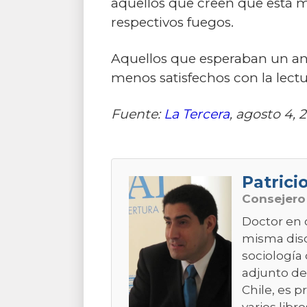
aquellos que creen que está m
respectivos fuegos.
Aquellos que esperaban un an
menos satisfechos con la lectu
Fuente:
La Tercera
, agosto 4, 2
Patrici
Consejer
Doctor en 
misma disci
sociología 
adjunto de
Chile, es p