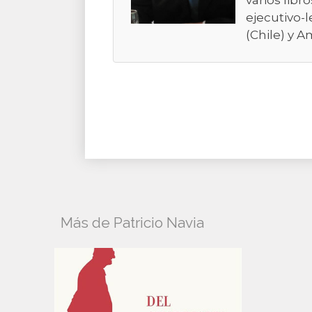
varios libr
ejecutivo-l
(Chile) y A
Más de Patricio Navia