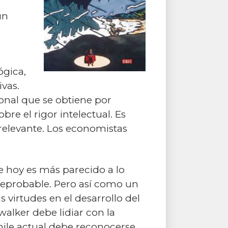
un
ógica,
ivas.
ional que se obtiene por
re el rigor intelectual. Es
relevante. Los economistas
e hoy es más parecido a lo
 reprobable. Pero así como un
 virtudes en el desarrollo del
walker debe lidiar con la
Chile actual debe reconocerse