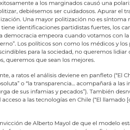
xitosamente a los marginados causó una polariz
olitizar, debiésemos ser cuidadosos. Apurar el
lización. Una mayor politización no es síntoma 
tiene identificaciones partidistas fuertes, los 
de la democracia empeora cuando votamos con la 
rno”. Los políticos son como los médicos y los 
indibles para la sociedad, no queremos lidiar c
los, queremos que sean los mejores.
, a ratos el análisis deviene en panfleto (“El Chi
soluta” o “la transparencia… acompañará a las i
 purga de sus infamias y pecados”). También de
 acceso a las tecnologías en Chile (“El llamado [
nvicción de Alberto Mayol de que el modelo es