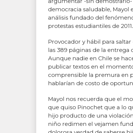
argumentar -sin demostrarlo- 
democracia saludable, Mayol es
análisis fundado del fenómeno
protestas estudiantiles de 2011.
Provocador y hábil para saltar
las 389 páginas de la entrega 
Aunque nadie en Chile se hace 
publicar textos en el momento a
comprensible la premura en pu
hablarían de costo de oportun
Mayol nos recuerda que el mod
que quiso Pinochet que a lo q
hijo producto de una violación
niño redimen el vejamen fundac
dolorosa verdad de saberse hij