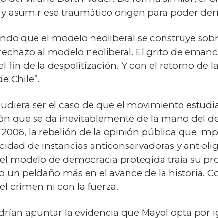
 asumir ese traumático origen para poder derrot
endo que el modelo neoliberal se construye sobre
el rechazo al modelo neoliberal. El grito de ema
el fin de la despolitización. Y con el retorno de l
de Chile”.
, pudiera ser el caso de que el movimiento estudi
ión que se da inevitablemente de la mano del de
e 2006, la rebelión de la opinión pública que im
idad de instancias anticonservadoras y antiolig
 el modelo de democracia protegida traía su pro
o un peldaño más en el avance de la historia. C
el crimen ni con la fuerza.
rían apuntar la evidencia que Mayol opta por i