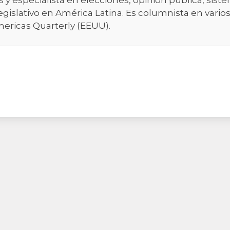
os y especialista en elecciones, opinión pública, sist
egislativo en América Latina. Es columnista en varios
mericas Quarterly (EEUU).