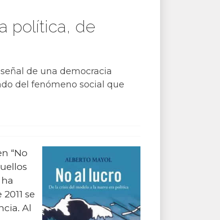
a política, de
s señal de una democracia
dado del fenómeno social que
en “No
quellos
 ha
 2011 se
ncia. Al