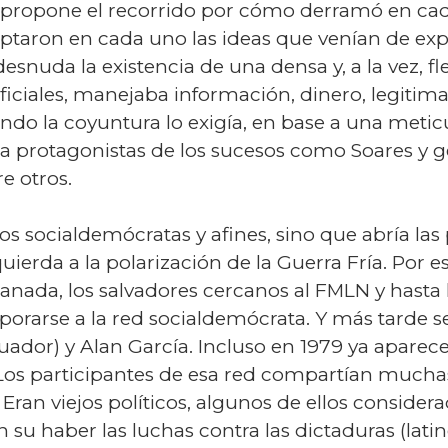
 propone el recorrido por cómo derramó en cada
aptaron en cada uno las ideas que venían de exp
desnuda la existencia de una densa y, a la vez, fl
oficiales, manejaba información, dinero, legitim
ndo la coyuntura lo exigía, en base a una metic
s a protagonistas de los sucesos como Soares y 
e otros.
os socialdemócratas y afines, sino que abría las
erda a la polarización de la Guerra Fría. Por es
Granada, los salvadores cercanos al FMLN y hast
rarse a la red socialdemócrata. Y más tarde se
uador) y Alan García. Incluso en 1979 ya aparec
Los participantes de esa red compartían mucha
 Eran viejos políticos, algunos de ellos considera
n su haber las luchas contra las dictaduras (la