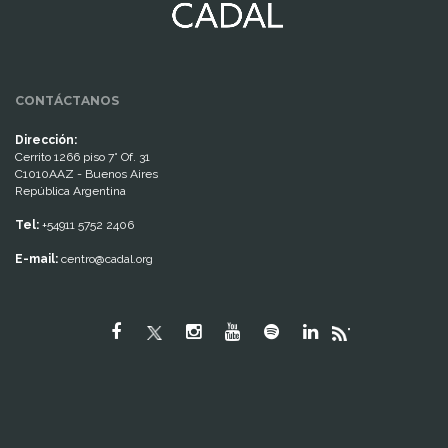
CONTÁCTANOS
Dirección:
Cerrito 1266 piso 7° Of. 31
C1010AAZ - Buenos Aires
República Argentina
Tel:
+54911 5752 2406
E-mail:
centro@cadal.org
"