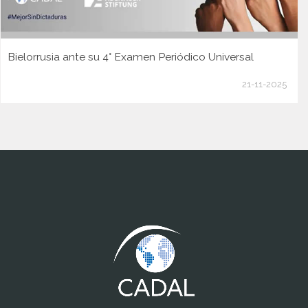
Bielorrusia ante su 4° Examen Periódico Universal
21-11-2025
www.cumcontrol.net