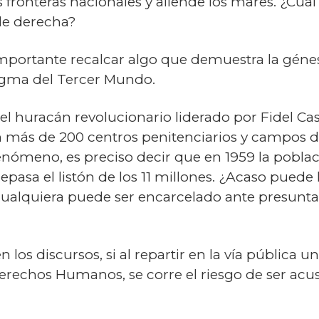
 fronteras nacionales y allende los mares. ¿Cuál 
 de derecha?
portante recalcar algo que demuestra la génes
gma del Tercer Mundo.
r el huracán revolucionario liderado por Fidel Ca
n más de 200 centros penitenciarios y campos de
ómeno, es preciso decir que en 1959 la poblaci
epasa el listón de los 11 millones. ¿Acaso puede
 cualquiera puede ser encarcelado ante presun
 los discursos, si al repartir en la vía pública 
Derechos Humanos, se corre el riesgo de ser acu