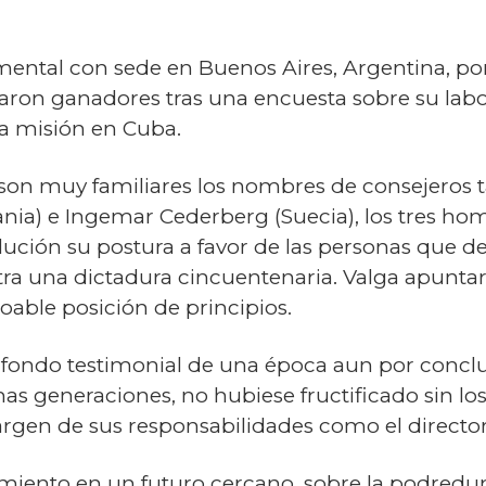
ental con sede en Buenos Aires, Argentina, pon
taron ganadores tras una encuesta sobre su lab
a misión en Cuba.
on muy familiares los nombres de consejeros ta
mania) e Ingemar Cederberg (Suecia), los tres h
lución su postura a favor de las personas que de
ra una dictadura cincuentenaria. Valga apuntar
oable posición de principios.
 fondo testimonial de una época aun por conclui
as generaciones, no hubiese fructificado sin los 
argen de sus responsabilidades como el direct
miento en un futuro cercano, sobre la podredu