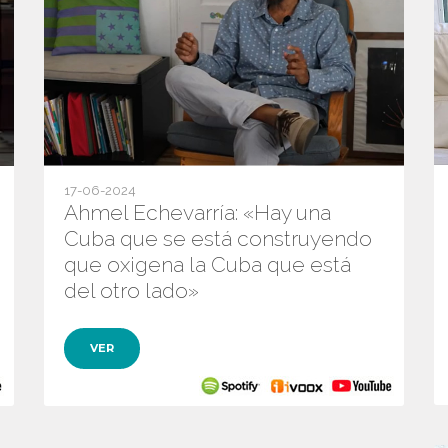
17-06-2024
Ahmel Echevarría: «Hay una
Cuba que se está construyendo
que oxigena la Cuba que está
del otro lado»
VER