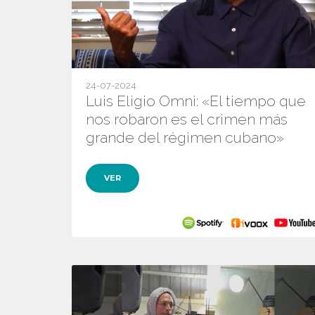
24-07-2024
Luis Eligio Omni: «El tiempo que
nos robaron es el crimen más
grande del régimen cubano»
VER