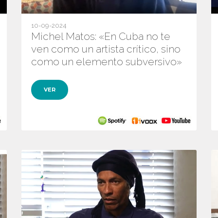
10-09-2024
Michel Matos: «En Cuba no te
ven como un artista crítico, sino
como un elemento subversivo»
VER