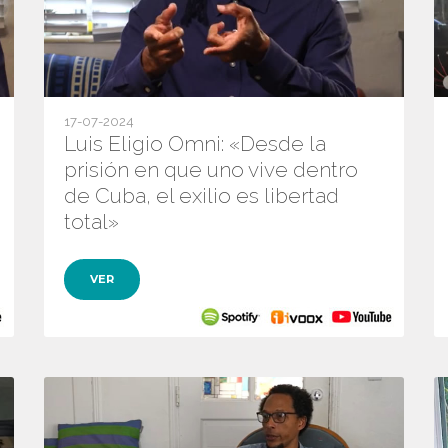
17-07-2024
Luis Eligio Omni: «Desde la
prisión en que uno vive dentro
de Cuba, el exilio es libertad
total»
VER