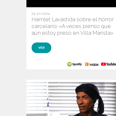
24-10-2024
Hamlet Lavastida sobre el horror
carcelario: «A veces pienso que
aún estoy preso en Villa Marista»
VER