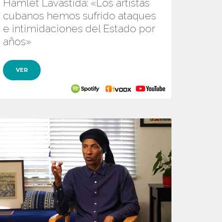
Hamlet Lavastida: «Los artistas
cubanos hemos sufrido ataques
e intimidaciones del Estado por
años»
VER