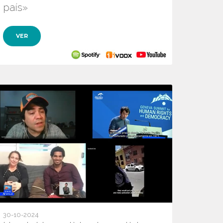
país»
VER
30-10-2024