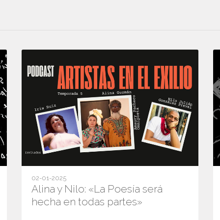
02-01-2025
Alina y Nilo: «La Poesía será
hecha en todas partes»