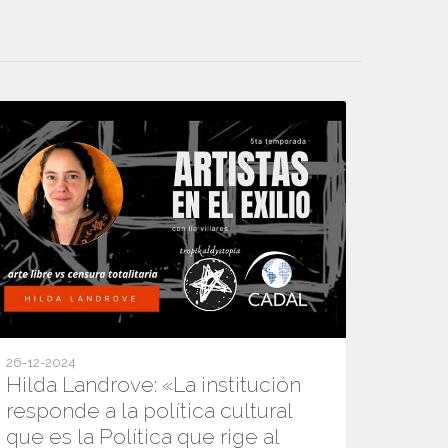
26-12-2024
Hilda Landrove: «La institución
responde a la política cultural
que es la Política que rige al