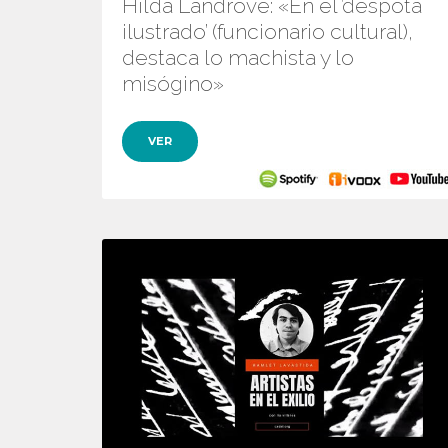
Hilda Landrove: «En el ’déspota
ilustrado’ (funcionario cultural),
destaca lo machista y lo
misógino»
VER