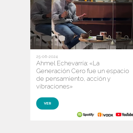
25-06-2024
Ahmel Echevarría: «La
Generación Cero fue un espacio
de pensamiento, acción y
vibraciones»
VER